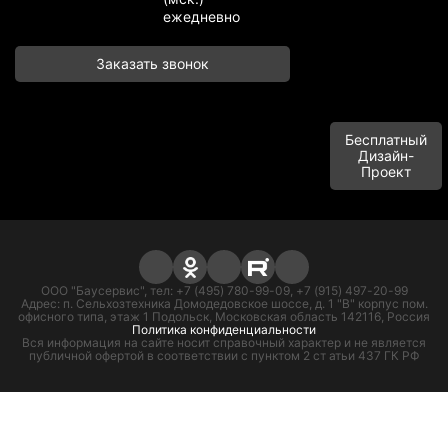
ежедневно
Заказать звонок
Бесплатный
Дизайн-
Проект
ООО "Баусервис", тел: +7 (495) 780-99-09, +7 (915) 497-20-99
Адрес: п. Сельхозтехника Домодедовское шоссе, д. 1 "В" корпус пом.
офисного типа, этаж 1 Подольск, Московская область 142116, Россия
Политика конфиденциальности
Вся информация на сайте носит справочный характер и не является
публичной офертой в соответствии с пунктом 2 ст атьи 437 ГК РФ