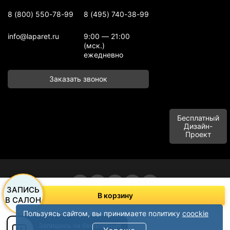
8 (800) 550-78-99
8 (495) 740-38-99
info@laparet.ru
9:00 — 21:00
(мск.)
ежедневно
Заказать звонок
Бесплатный
Дизайн-
Проект
ЗАПИСЬ
В корзину
ООО "Баусервис", тел: +7 (495) 780-99-09, +7 (915) 497-20-99
В САЛОН
Адрес: п. Сельхозтехника Домодедовское шоссе, д. 1 "В" корпус пом.
офисного типа, этаж 1 Подольск, Московская область 142116, Россия
Пользуясь сайтом, вы принимаете политику
coockie
Политика конфиденциальности
Вся информация на сайте носит справочный характер и не является
публичной офертой в соответствии с пунктом 2 ст атьи 437 ГК РФ