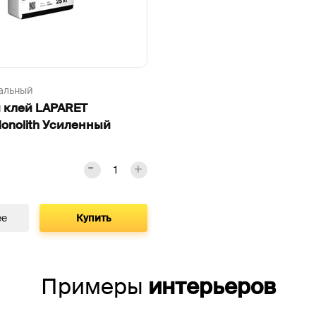
альный
 клей LAPARET
onolith Усиленный
ее
Купить
Примеры
интерьеров