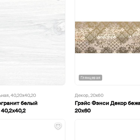
Глянцевая
ьная,
40,20х40,20
Декор,
20х60
огранит белый
Грэйс Фэнси Декор беж
40,2х40,2
20х60