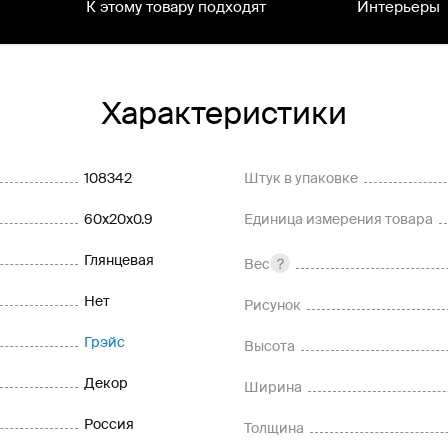
К этому товару подходят
Интерьеры
Характеристики
108342
Штук в упаковке
60x20x0.9
Единица измерения товара
Глянцевая
Вес
Нет
Рисунок
Грэйс
Высота
Декор
Ширина
Россия
Толщина