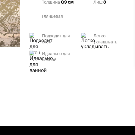
Толщина
0.9 см
Лиц:
3
Глянцевая
Подходит для
Легко
стен
укладывать
Идеально для
ванной