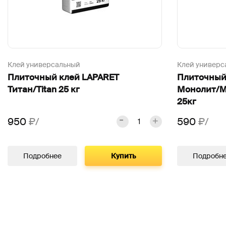
Клей универсальный
Клей универс
Плиточный клей LAPARET
Плиточный
Титан/Titan 25 кг
Монолит/M
25кг
950
₽/
590
₽/
Подробнее
Купить
Подробн