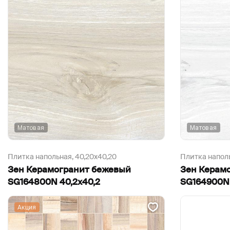
Матовая
Матовая
Плитка напольная,
40,20х40,20
Плитка напол
Зен Керамогранит бежевый
Зен Керам
SG164800N 40,2х40,2
SG164900N 
Акция