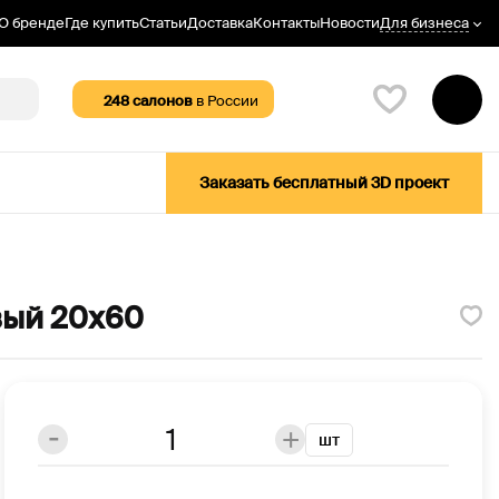
Для бизнеса
О бренде
Где купить
Статьи
Доставка
Контакты
Новости
248
салонов
в России
Заказать бесплатный 3D проект
вый 20х60
шт