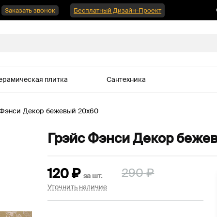
Заказать звонок
Бесплатный Дизайн-Проект
ерамическая плитка
Сантехника
 Фэнси Декор бежевый 20х60
Грэйс Фэнси Декор беже
120
₽
290
₽
за
шт.
Уточнить наличие