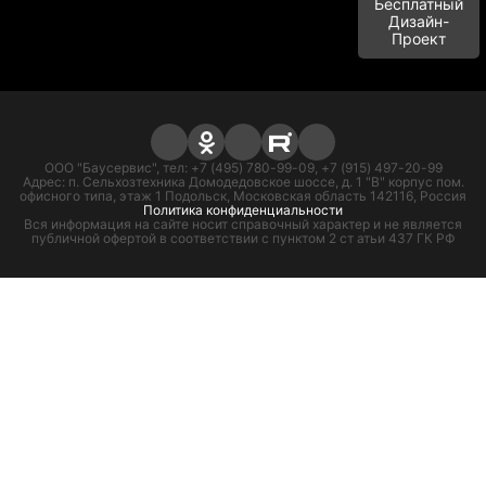
Бесплатный
Дизайн-
Проект
ООО "Баусервис", тел: +7 (495) 780-99-09, +7 (915) 497-20-99
Адрес: п. Сельхозтехника Домодедовское шоссе, д. 1 "В" корпус пом.
офисного типа, этаж 1 Подольск, Московская область 142116, Россия
Политика конфиденциальности
Вся информация на сайте носит справочный характер и не является
публичной офертой в соответствии с пунктом 2 ст атьи 437 ГК РФ