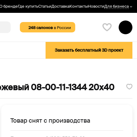
Для бизнеса
О бренде
Где купить
Статьи
Доставка
Контакты
Новости
248
салонов
в России
Заказать бесплатный 3D проект
ежевый 08-00-11-1344 20х40
Товар снят с производства