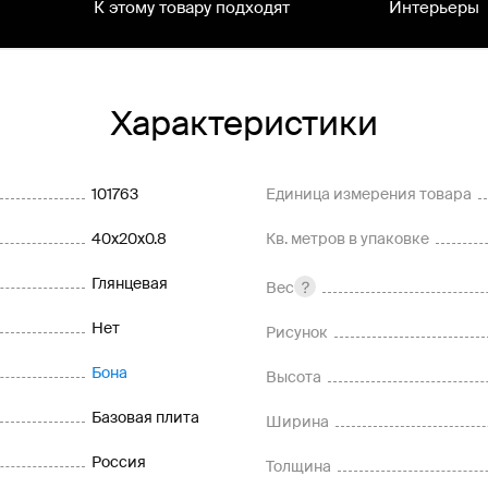
К этому товару подходят
Интерьеры
Характеристики
101763
Единица измерения товара
40x20x0.8
Кв. метров в упаковке
Глянцевая
Вес
Нет
Рисунок
Бона
Высота
Базовая плита
Ширина
Россия
Толщина