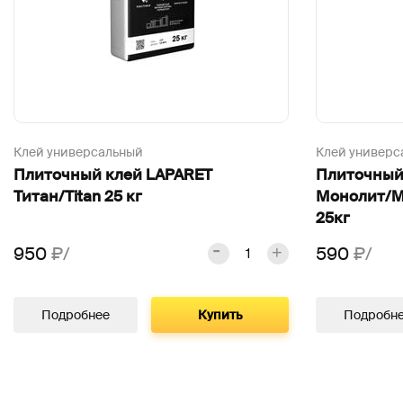
Клей универсальный
Клей универс
Плиточный клей LAPARET
Плиточный
Титан/Titan 25 кг
Монолит/M
25кг
950
₽/
590
₽/
Подробнее
Купить
Подробн