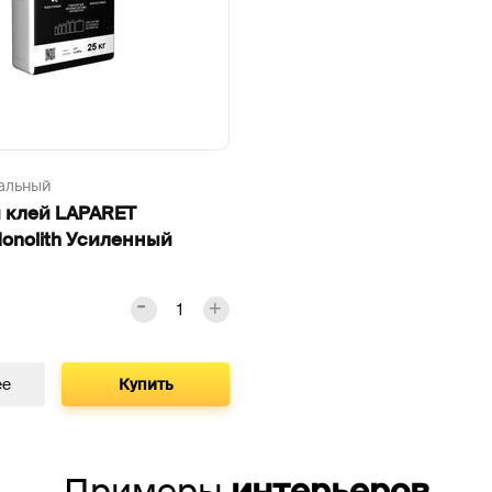
альный
 клей LAPARET
onolith Усиленный
ее
Купить
Примеры
интерьеров